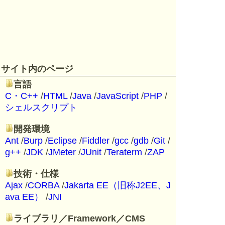
サイト内のページ
言語
C・C++
/
HTML
/
Java
/
JavaScript
/
PHP
/
シェルスクリプト
開発環境
Ant
/
Burp
/
Eclipse
/
Fiddler
/
gcc
/
gdb
/
Git
/
g++
/
JDK
/
JMeter
/
JUnit
/
Teraterm
/
ZAP
技術・仕様
Ajax
/
CORBA
/
Jakarta EE（旧称J2EE、J
ava EE）
/
JNI
ライブラリ／Framework／CMS