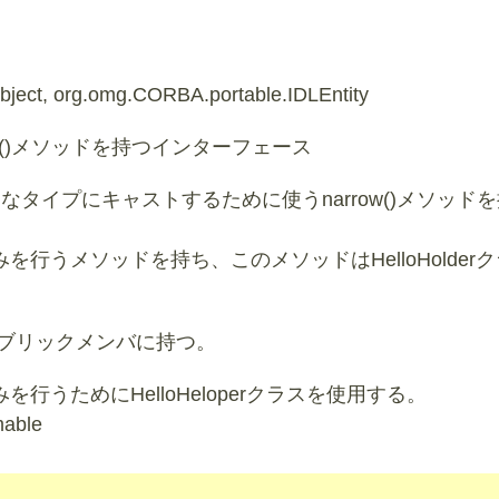
ject, org.omg.CORBA.portable.IDLEntity
ayHello()メソッドを持つインターフェース
クトを適切なタイプにキャストするために使うnarrow()メソッド
行うメソッドを持ち、このメソッドはHelloHolder
ェースをパブリックメンバに持つ。
行うためにHelloHeloperクラスを使用する。
mable