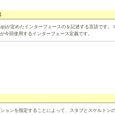
成
ent Group)が定めたインターフェースのを記述する言語です。 
geの略です。下が今回使用するインターフェース定義です。
llオプションを指定することによって、スタブとスケルトンのJ