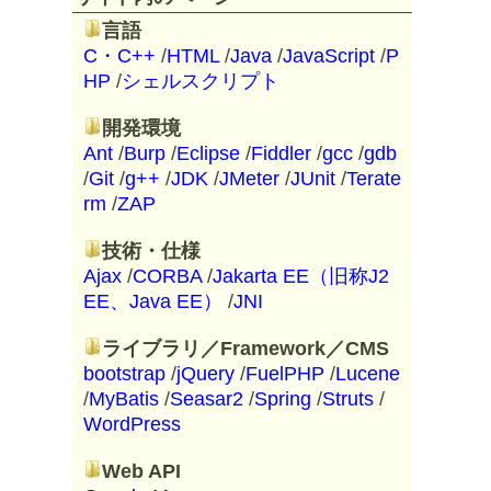
言語
C・C++
/
HTML
/
Java
/
JavaScript
/
P
HP
/
シェルスクリプト
開発環境
Ant
/
Burp
/
Eclipse
/
Fiddler
/
gcc
/
gdb
/
Git
/
g++
/
JDK
/
JMeter
/
JUnit
/
Terate
rm
/
ZAP
技術・仕様
Ajax
/
CORBA
/
Jakarta EE（旧称J2
EE、Java EE）
/
JNI
ライブラリ／Framework／CMS
bootstrap
/
jQuery
/
FuelPHP
/
Lucene
/
MyBatis
/
Seasar2
/
Spring
/
Struts
/
WordPress
Web API