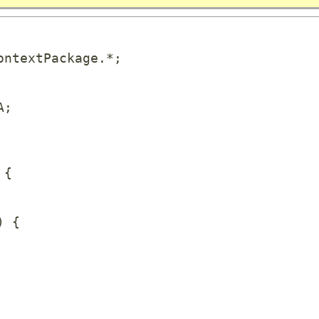
ntextPackage.*;

;

{

 {
