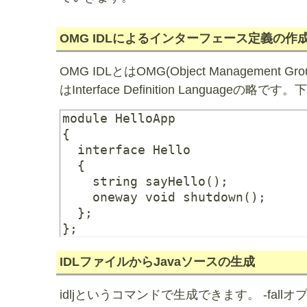
OMG IDLによるインターフェース定義の作
OMG IDLとはOMG(Object Managem
はInterface Definition Langua
module HelloApp

{

  interface Hello

  {

    string sayHello();

    oneway void shutdown();

  };

IDLファイルからJavaソースの生成
idljというコマンドで生成できます。 -fa