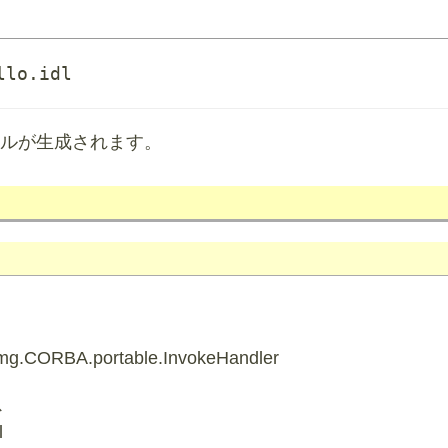
lo.idl

ァイルが生成されます。
omg.CORBA.portable.InvokeHandler
ス
l