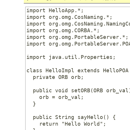
import HelloApp.*;

import org.omg.CosNaming.*;

import org.omg.CosNaming.NamingCo
import org.omg.CORBA.*;

import org.omg.PortableServer.*;

import org.omg.PortableServer.POA
import java.util.Properties;

class HelloImpl extends HelloPOA 
  private ORB orb;

  public void setORB(ORB orb_val)
    orb = orb_val;

  }

  public String sayHello() {

    return "Hello World";
