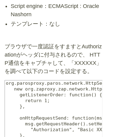
Script engine：ECMAScript : Oracle
Nashorn
テンプレート：なし
ブラウザで一度認証をすますとAuthoriz
ationがヘッダに付与されるので、 HTT
P通信をキャプチャして、「XXXXXX」
を調べて以下のコードを設定する。
org.parosproxy.paros.network.HttpSender.addListe
   new org.zaproxy.zap.network.HttpSenderListene
     getListenerOrder: function() {

       return 1;

     },

     onHttpRequestSend: function(msg, initiator)
       msg.getRequestHeader().setHeader(

         "Authorization", "Basic XXXXXX");

     },
