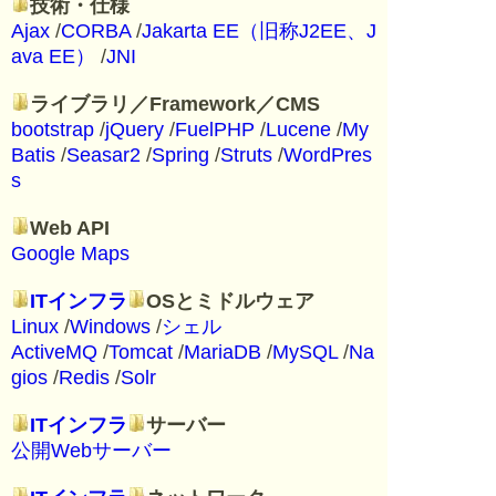
技術・仕様
Ajax
/
CORBA
/
Jakarta EE（旧称J2EE、J
ava EE）
/
JNI
ライブラリ／Framework／CMS
bootstrap
/
jQuery
/
FuelPHP
/
Lucene
/
My
Batis
/
Seasar2
/
Spring
/
Struts
/
WordPres
s
Web API
Google Maps
ITインフラ
OSとミドルウェア
Linux
/
Windows
/
シェル
ActiveMQ
/
Tomcat
/
MariaDB
/
MySQL
/
Na
gios
/
Redis
/
Solr
ITインフラ
サーバー
公開Webサーバー