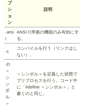
プ
シ
説明
ョ
ン
-ans
ANSI C準拠の機能のみ有効にす
i
る。
コンパイルを行う（リンクはし
-c
ない）。
-D
＜
＜シンボル＞を定義した状態で
シ
プリプロセスを行う。コード中
ン
に「#define ＜シンボル＞」と
ボ
書くのと同じ。
ル
＞