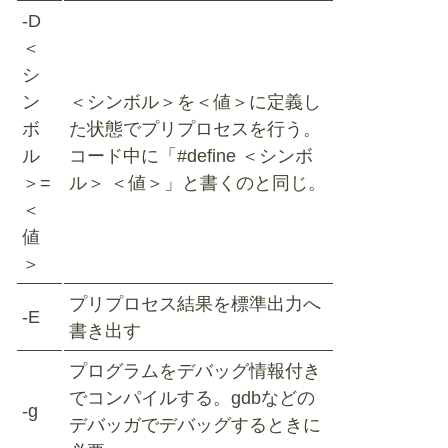
-D
＜
シ
ン
＜シンボル＞を＜値＞に定義し
ボ
た状態でプリプロセスを行う。
ル
コード中に「#define ＜シンボ
＞=
ル＞ ＜値＞」と書くのと同じ。
＜
値
＞
プリプロセス結果を標準出力へ
-E
書き出す
プログラムをデバッグ情報付き
でコンパイルする。gdbなどの
-g
デバッガでデバッグするときに