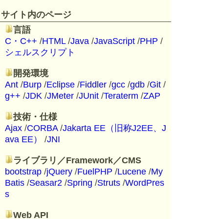
サイト内のページ
言語
C・C++
/
HTML
/
Java
/
JavaScript
/
PHP
/
シェルスクリプト
開発環境
Ant
/
Burp
/
Eclipse
/
Fiddler
/
gcc
/
gdb
/
Git
/
g++
/
JDK
/
JMeter
/
JUnit
/
Teraterm
/
ZAP
技術・仕様
Ajax
/
CORBA
/
Jakarta EE（旧称J2EE、J
ava EE）
/
JNI
ライブラリ／Framework／CMS
bootstrap
/
jQuery
/
FuelPHP
/
Lucene
/
My
Batis
/
Seasar2
/
Spring
/
Struts
/
WordPres
s
Web API