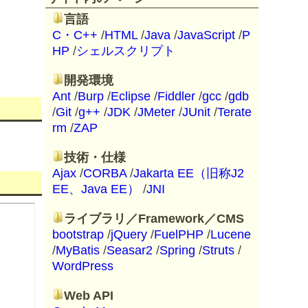
言語
C・C++
/
HTML
/
Java
/
JavaScript
/
P
HP
/
シェルスクリプト
開発環境
Ant
/
Burp
/
Eclipse
/
Fiddler
/
gcc
/
gdb
/
Git
/
g++
/
JDK
/
JMeter
/
JUnit
/
Terate
rm
/
ZAP
技術・仕様
Ajax
/
CORBA
/
Jakarta EE（旧称J2
EE、Java EE）
/
JNI
ライブラリ／Framework／CMS
bootstrap
/
jQuery
/
FuelPHP
/
Lucene
/
MyBatis
/
Seasar2
/
Spring
/
Struts
/
WordPress
Web API