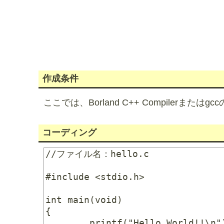
作成条件
ここでは、Borland C++ Compilerまた
コーディング
//ファイル名：hello.c

#include <stdio.h>

int main(void)

{

	printf("Hello World!!\n");
