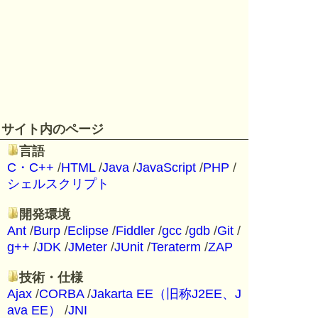
サイト内のページ
言語
C・C++
/
HTML
/
Java
/
JavaScript
/
PHP
/
シェルスクリプト
開発環境
Ant
/
Burp
/
Eclipse
/
Fiddler
/
gcc
/
gdb
/
Git
/
g++
/
JDK
/
JMeter
/
JUnit
/
Teraterm
/
ZAP
技術・仕様
Ajax
/
CORBA
/
Jakarta EE（旧称J2EE、J
ava EE）
/
JNI