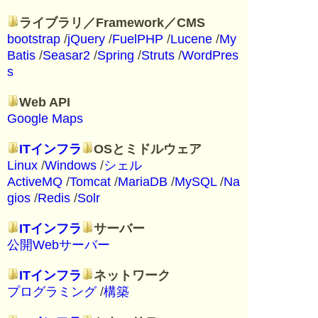
ライブラリ／Framework／CMS
bootstrap
/
jQuery
/
FuelPHP
/
Lucene
/
My
Batis
/
Seasar2
/
Spring
/
Struts
/
WordPres
s
Web API
Google Maps
ITインフラ
OSとミドルウェア
Linux
/
Windows
/
シェル
ActiveMQ
/
Tomcat
/
MariaDB
/
MySQL
/
Na
gios
/
Redis
/
Solr
ITインフラ
サーバー
公開Webサーバー
ITインフラ
ネットワーク
プログラミング
/
構築